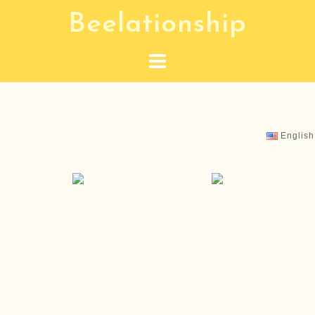
コ
Beelationship
ン
テ
ン
ツ
へ
ス
English
キ
ッ
プ