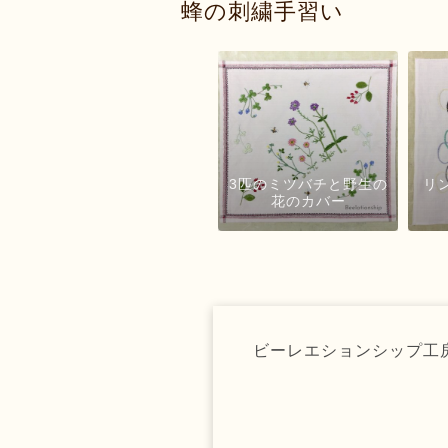
蜂の刺繍手習い
3匹のミツバチと野生の
リ
花のカバー
ビーレエションシップ工