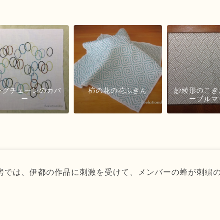
ングチェーンのカバ
柿の花の花ふきん
紗綾形のこぎ
ー
ーブルマ
房では、伊都の作品に刺激を受けて、メンバーの蜂が刺繍