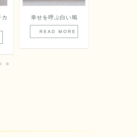
子カ
幸せを呼ぶ白い鳩
戸塚刺繍の
READ MORE
READ 
E