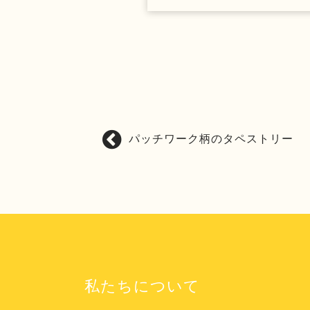
パッチワーク柄のタペストリー
投
稿
ナ
ビ
ゲ
ー
シ
ョ
私たちについて
ン