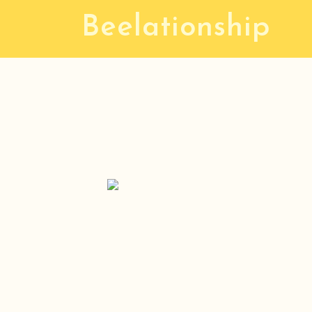
コ
Beelationship
ン
テ
ン
ツ
へ
ス
キ
ッ
プ