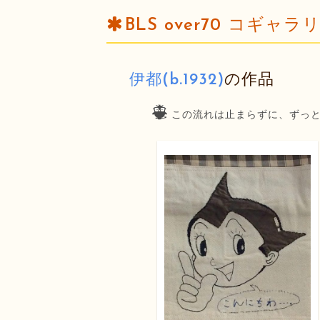
BLS over70 コギ
伊都(b.1932)
の作品
この流れは止まらずに、ずっ