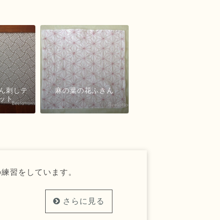
ん刺しテ
麻の葉の花ふきん
ット
の練習をしています。
さらに見る