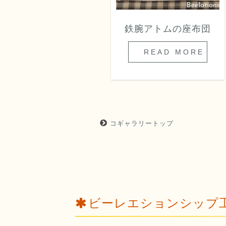
インディアンの女の子
鉄腕アトムの座布団
の手さげ
READ MORE
READ MORE
コギャラリートップ
ビーレエションシップ