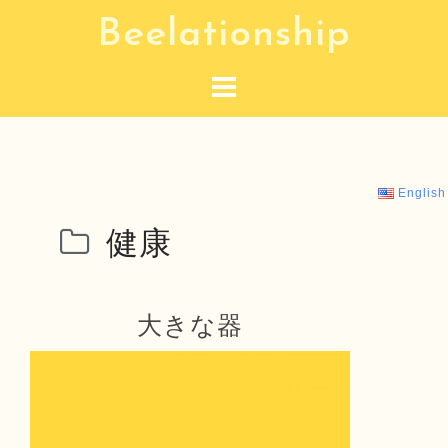
コ
Beelationship
ン
テ
ン
ツ
へ
ス
English
キ
健康
ッ
プ
大きな器