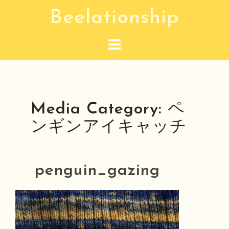
コ
Beelationship
ン
テ
ン
ツ
へ
ス
Media Category:
ペ
キ
ンギンアイキャッチ
ッ
プ
penguin_gazing